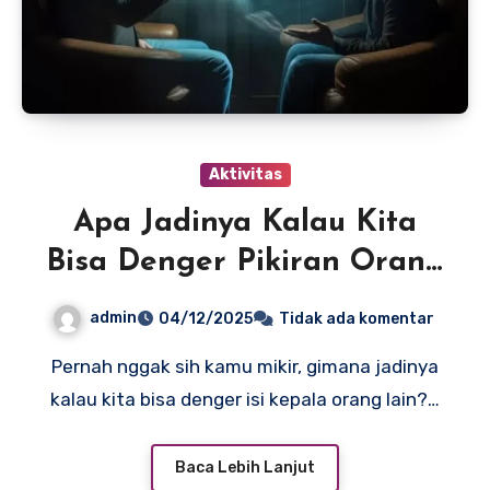
Aktivitas
Apa Jadinya Kalau Kita
Bisa Denger Pikiran Orang
Lain?
admin
04/12/2025
Tidak ada komentar
Pernah nggak sih kamu mikir, gimana jadinya
kalau kita bisa denger isi kepala orang lain?…
Baca Lebih Lanjut