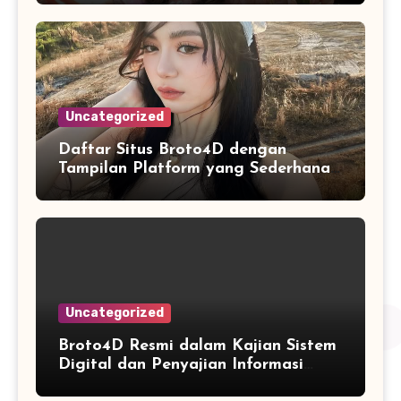
Uncategorized
Daftar Situs Broto4D dengan
Tampilan Platform yang Sederhana
dan Nyaman
Uncategorized
Broto4D Resmi dalam Kajian Sistem
Digital dan Penyajian Informasi
Angka yang Modern