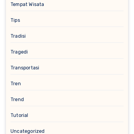
Tempat Wisata
Tips
Tradisi
Tragedi
Transportasi
Tren
Trend
Tutorial
Uncategorized