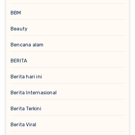
BBM
Beauty
Bencana alam
BERITA
Berita hari ini
Berita Internasional
Berita Terkini
Berita Viral