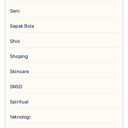
Seni
Sepak Bola
Shio
Shoping
Skincare
SNSD
Spiritual
teknologi