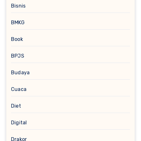
Bisnis
BMKG
Book
BPJS
Budaya
Cuaca
Diet
Digital
Drakor