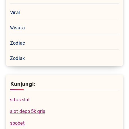
Viral
Wisata
Zodiac
Zodiak
Kunjungi:
situs slot
slot depo 5k qris
sbobet