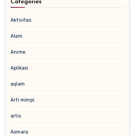
Categories
Aktivitas
Alam
Anime
Aplikasi
aqlam
Arti mimpi
artis
Asmara