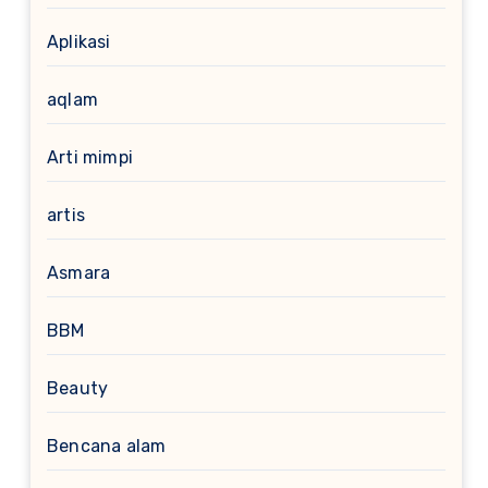
Aplikasi
aqlam
Arti mimpi
artis
Asmara
BBM
Beauty
Bencana alam