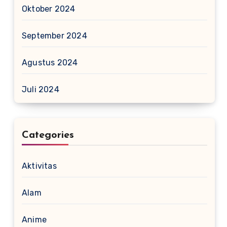
Oktober 2024
September 2024
Agustus 2024
Juli 2024
Categories
Aktivitas
Alam
Anime