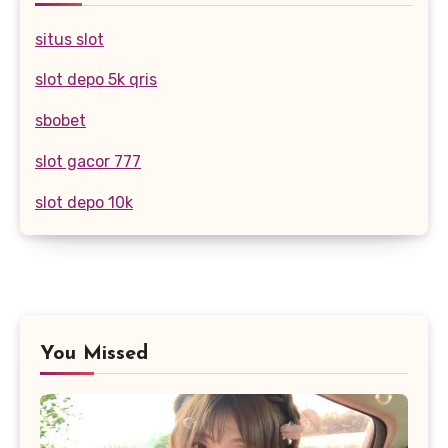
situs slot
slot depo 5k qris
sbobet
slot gacor 777
slot depo 10k
You Missed