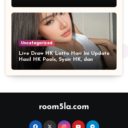
Angka yang Modern
Uncategorized
Live Draw HK Lotto Hari Ini Update
Hasil HK Pools, Syair HK, dan
Prediksi Terbaru
room5la.com