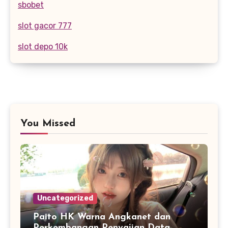
sbobet
slot gacor 777
slot depo 10k
You Missed
Uncategorized
Paito HK Warna Angkanet dan
Perkembangan Penyajian Data