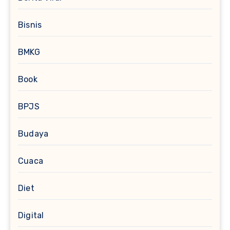
Bisnis
BMKG
Book
BPJS
Budaya
Cuaca
Diet
Digital