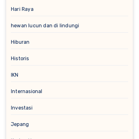
Hari Raya
hewan lucun dan di lindungi
Hiburan
Historis
IKN
Internasional
Investasi
Jepang