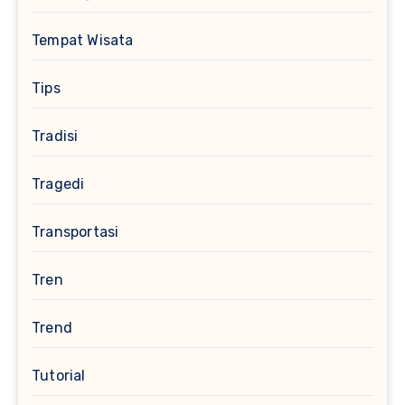
Tempat Wisata
Tips
Tradisi
Tragedi
Transportasi
Tren
Trend
Tutorial