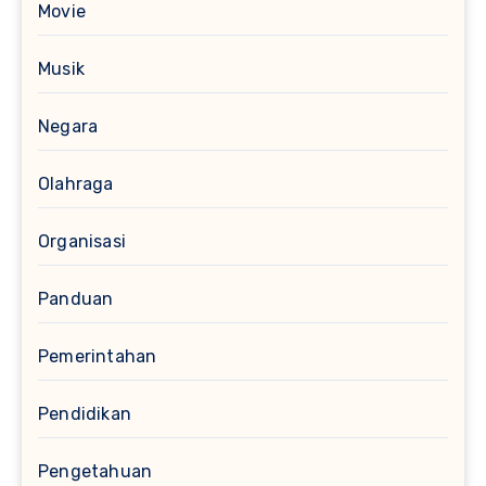
Movie
Musik
Negara
Olahraga
Organisasi
Panduan
Pemerintahan
Pendidikan
Pengetahuan