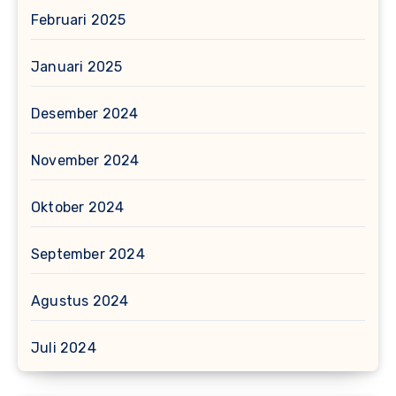
Februari 2025
Januari 2025
Desember 2024
November 2024
Oktober 2024
September 2024
Agustus 2024
Juli 2024