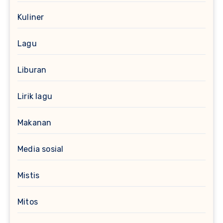
Kuliner
Lagu
Liburan
Lirik lagu
Makanan
Media sosial
Mistis
Mitos