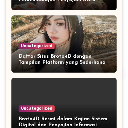
Digital yang Lebih Mudah Dianalisis
Uncategorized
Daftar Situs Broto4D dengan
Tampilan Platform yang Sederhana
dan Nyaman
Uncategorized
Broto4D Resmi dalam Kajian Sistem
Digital dan Penyajian Informasi