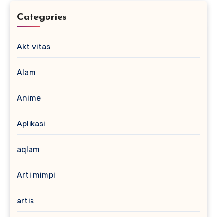
Categories
Aktivitas
Alam
Anime
Aplikasi
aqlam
Arti mimpi
artis