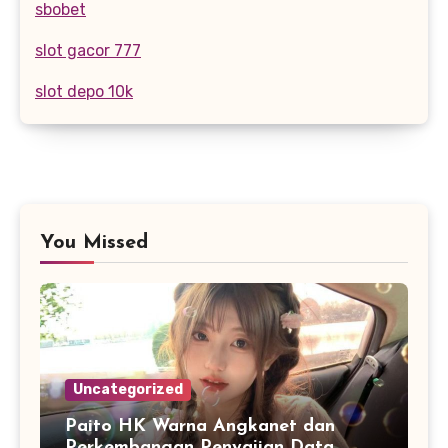
sbobet
slot gacor 777
slot depo 10k
You Missed
Uncategorized
Paito HK Warna Angkanet dan
Perkembangan Penyajian Data