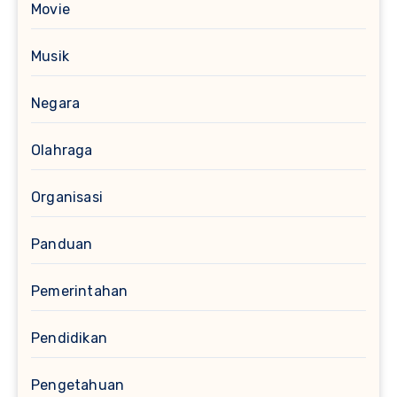
Movie
Musik
Negara
Olahraga
Organisasi
Panduan
Pemerintahan
Pendidikan
Pengetahuan