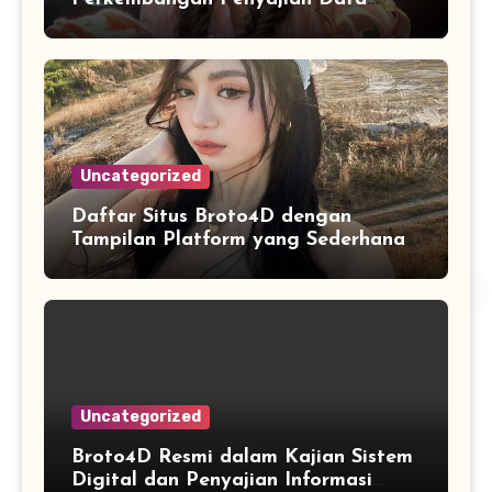
Digital yang Lebih Mudah Dianalisis
Uncategorized
Daftar Situs Broto4D dengan
Tampilan Platform yang Sederhana
dan Nyaman
Uncategorized
Broto4D Resmi dalam Kajian Sistem
Digital dan Penyajian Informasi