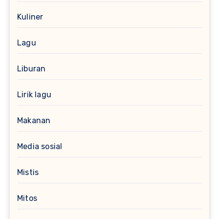
Kuliner
Lagu
Liburan
Lirik lagu
Makanan
Media sosial
Mistis
Mitos