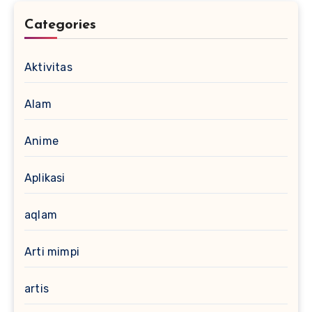
Categories
Aktivitas
Alam
Anime
Aplikasi
aqlam
Arti mimpi
artis