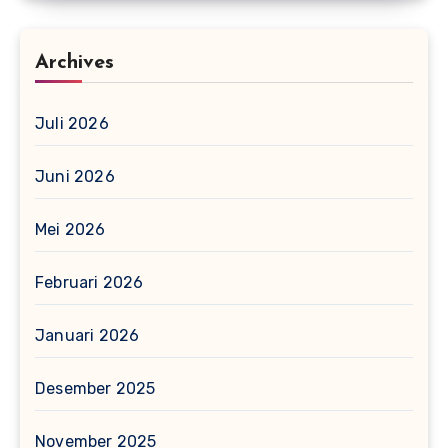
Archives
Juli 2026
Juni 2026
Mei 2026
Februari 2026
Januari 2026
Desember 2025
November 2025