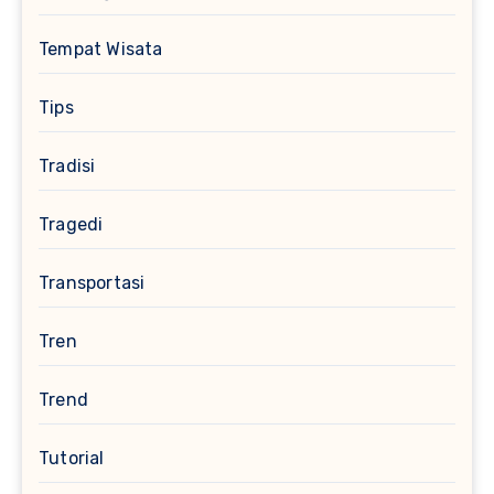
Tempat Wisata
Tips
Tradisi
Tragedi
Transportasi
Tren
Trend
Tutorial