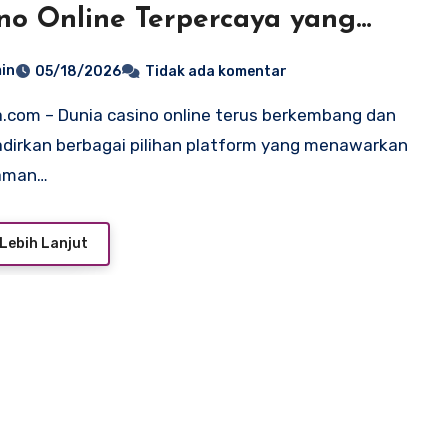
no Online Terpercaya yang
ak Dipilih Member
in
05/18/2026
Tidak ada komentar
irkan berbagai pilihan platform yang menawarkan
aman…
Lebih Lanjut