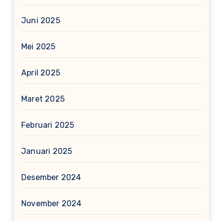
Juni 2025
Mei 2025
April 2025
Maret 2025
Februari 2025
Januari 2025
Desember 2024
November 2024