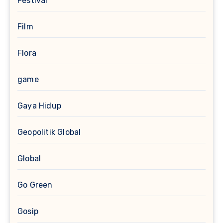
Festival
Film
Flora
game
Gaya Hidup
Geopolitik Global
Global
Go Green
Gosip