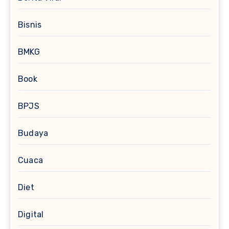
Bisnis
BMKG
Book
BPJS
Budaya
Cuaca
Diet
Digital