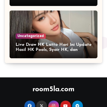
Angka yang Modern
Uncategorized
Live Draw HK Lotto Hari Ini Update
Hasil HK Pools, Syair HK, dan
Prediksi Terbaru
room5la.com