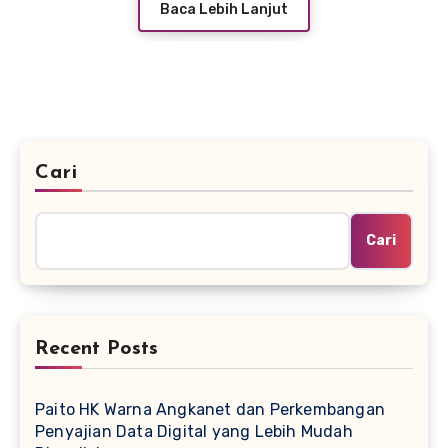
Baca Lebih Lanjut
Cari
Cari
Recent Posts
Paito HK Warna Angkanet dan Perkembangan
Penyajian Data Digital yang Lebih Mudah