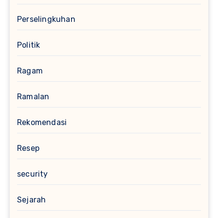
Perselingkuhan
Politik
Ragam
Ramalan
Rekomendasi
Resep
security
Sejarah