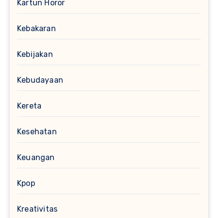
Kartun Horor
Kebakaran
Kebijakan
Kebudayaan
Kereta
Kesehatan
Keuangan
Kpop
Kreativitas