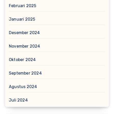
Februari 2025
Januari 2025
Desember 2024
November 2024
Oktober 2024
September 2024
Agustus 2024
Juli 2024