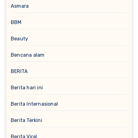
Asmara
BBM
Beauty
Bencana alam
BERITA
Berita hari ini
Berita Internasional
Berita Terkini
Berita Viral