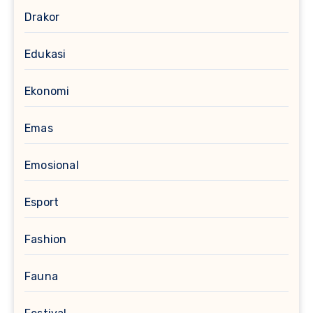
Drakor
Edukasi
Ekonomi
Emas
Emosional
Esport
Fashion
Fauna