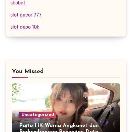
sbobet
slot gacor 777
slot depo 10k
You Missed
Uncategorized
Paito HK Warna Angkanet dan
Perkembangan Penyajian Data