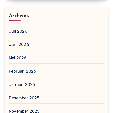
Archives
Juli 2026
Juni 2026
Mei 2026
Februari 2026
Januari 2026
Desember 2025
November 2025