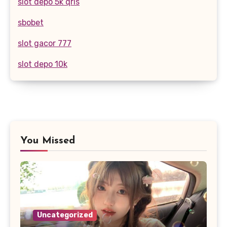
slot depo 5k qris
sbobet
slot gacor 777
slot depo 10k
You Missed
Uncategorized