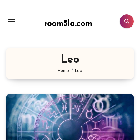
Lewati
ke
konten
room5la.com
Leo
Home
Leo