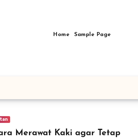
Home
Sample Page
tan
ara Merawat Kaki agar Tetap