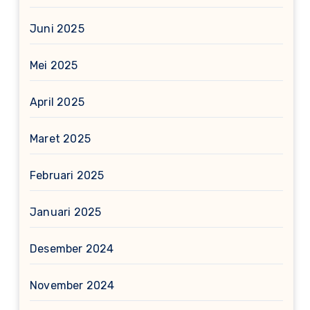
Juni 2025
Mei 2025
April 2025
Maret 2025
Februari 2025
Januari 2025
Desember 2024
November 2024