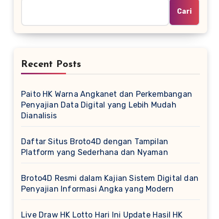
Cari
Recent Posts
Paito HK Warna Angkanet dan Perkembangan
Penyajian Data Digital yang Lebih Mudah
Dianalisis
Daftar Situs Broto4D dengan Tampilan
Platform yang Sederhana dan Nyaman
Broto4D Resmi dalam Kajian Sistem Digital dan
Penyajian Informasi Angka yang Modern
Live Draw HK Lotto Hari Ini Update Hasil HK