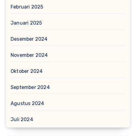
Februari 2025
Januari 2025
Desember 2024
November 2024
Oktober 2024
September 2024
Agustus 2024
Juli 2024