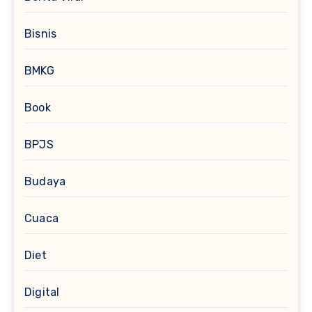
Bisnis
BMKG
Book
BPJS
Budaya
Cuaca
Diet
Digital