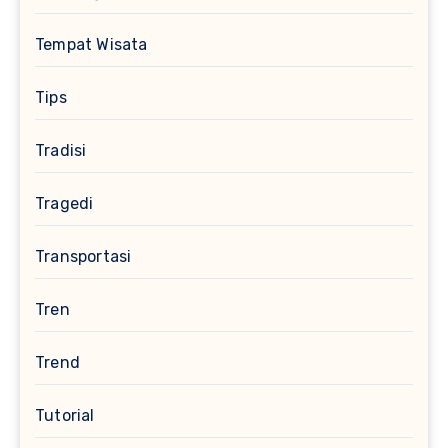
Tempat Wisata
Tips
Tradisi
Tragedi
Transportasi
Tren
Trend
Tutorial