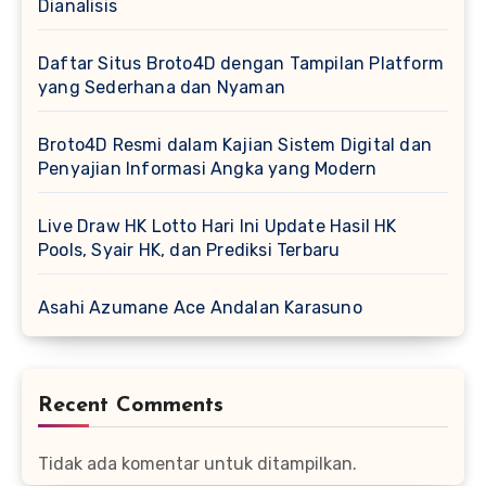
Dianalisis
Daftar Situs Broto4D dengan Tampilan Platform
yang Sederhana dan Nyaman
Broto4D Resmi dalam Kajian Sistem Digital dan
Penyajian Informasi Angka yang Modern
Live Draw HK Lotto Hari Ini Update Hasil HK
Pools, Syair HK, dan Prediksi Terbaru
Asahi Azumane Ace Andalan Karasuno
Recent Comments
Tidak ada komentar untuk ditampilkan.