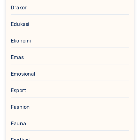
Drakor
Edukasi
Ekonomi
Emas
Emosional
Esport
Fashion
Fauna