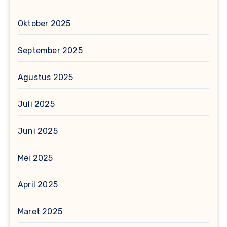
Oktober 2025
September 2025
Agustus 2025
Juli 2025
Juni 2025
Mei 2025
April 2025
Maret 2025