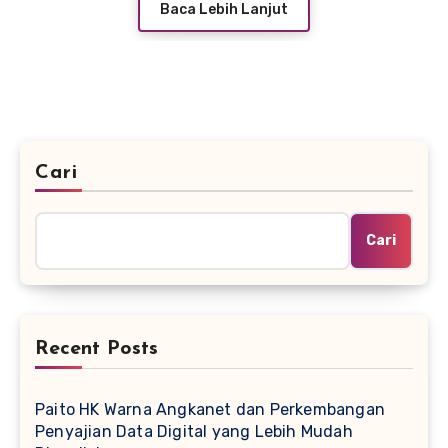
Baca Lebih Lanjut
Cari
Cari
Recent Posts
Paito HK Warna Angkanet dan Perkembangan
Penyajian Data Digital yang Lebih Mudah