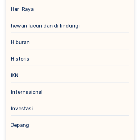
Hari Raya
hewan lucun dan di lindungi
Hiburan
Historis
IKN
Internasional
Investasi
Jepang