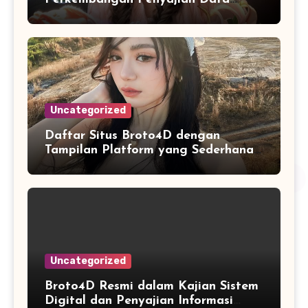
Digital yang Lebih Mudah Dianalisis
Uncategorized
Daftar Situs Broto4D dengan
Tampilan Platform yang Sederhana
dan Nyaman
Uncategorized
Broto4D Resmi dalam Kajian Sistem
Digital dan Penyajian Informasi