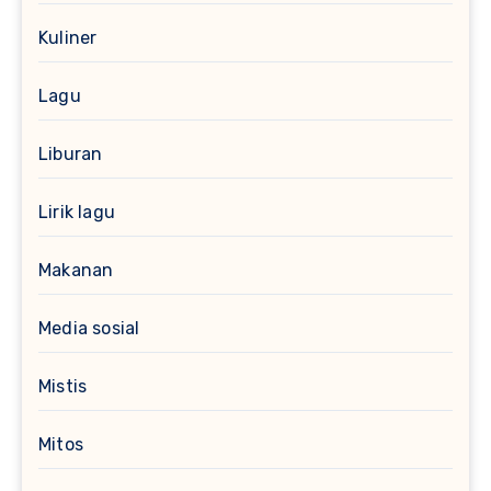
Kuliner
Lagu
Liburan
Lirik lagu
Makanan
Media sosial
Mistis
Mitos