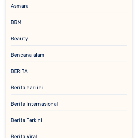
Asmara
BBM
Beauty
Bencana alam
BERITA
Berita hari ini
Berita Internasional
Berita Terkini
Berita Viral