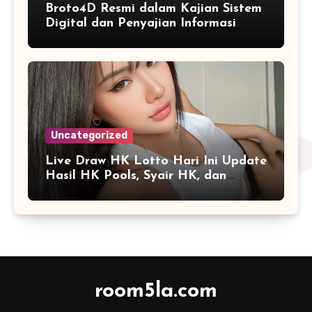
Broto4D Resmi dalam Kajian Sistem
Digital dan Penyajian Informasi
Angka yang Modern
Uncategorized
Live Draw HK Lotto Hari Ini Update
Hasil HK Pools, Syair HK, dan
Prediksi Terbaru
room5la.com