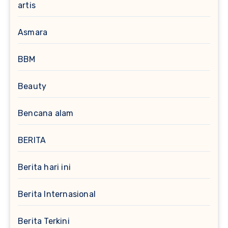
artis
Asmara
BBM
Beauty
Bencana alam
BERITA
Berita hari ini
Berita Internasional
Berita Terkini