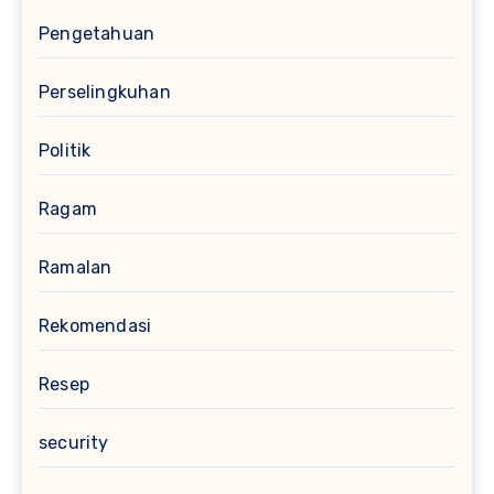
Pengetahuan
Perselingkuhan
Politik
Ragam
Ramalan
Rekomendasi
Resep
security