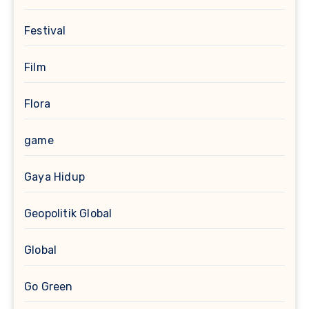
Festival
Film
Flora
game
Gaya Hidup
Geopolitik Global
Global
Go Green