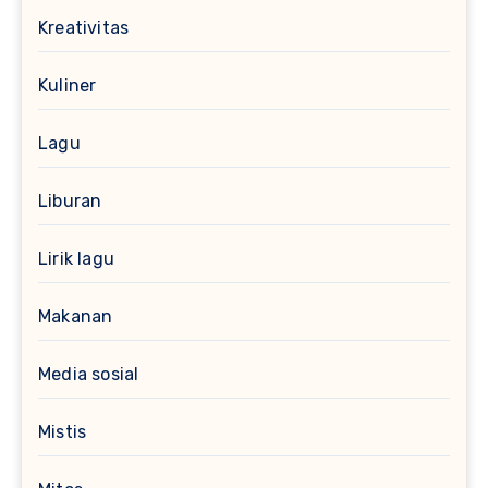
Kreativitas
Kuliner
Lagu
Liburan
Lirik lagu
Makanan
Media sosial
Mistis