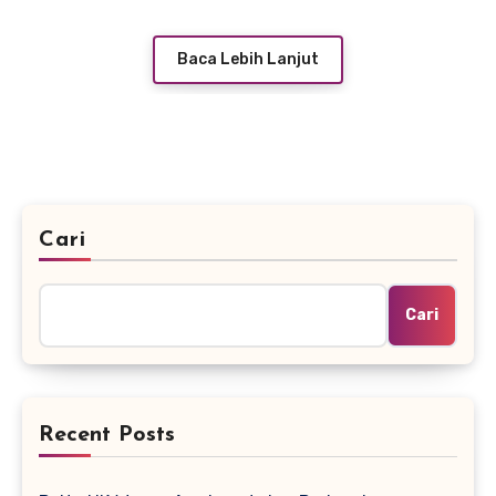
Baca Lebih Lanjut
Cari
Cari
Recent Posts