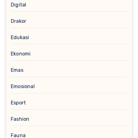
Digital
Drakor
Edukasi
Ekonomi
Emas
Emosional
Esport
Fashion
Fauna