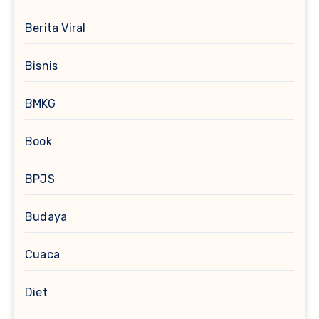
Berita Viral
Bisnis
BMKG
Book
BPJS
Budaya
Cuaca
Diet