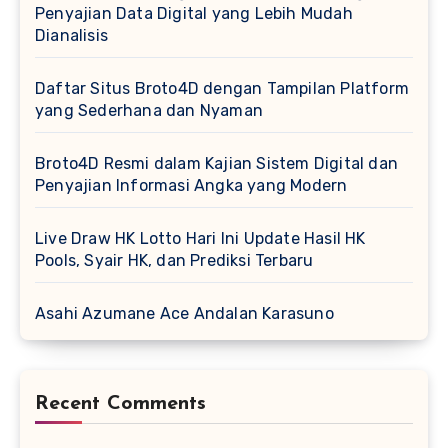
Penyajian Data Digital yang Lebih Mudah
Dianalisis
Daftar Situs Broto4D dengan Tampilan Platform
yang Sederhana dan Nyaman
Broto4D Resmi dalam Kajian Sistem Digital dan
Penyajian Informasi Angka yang Modern
Live Draw HK Lotto Hari Ini Update Hasil HK
Pools, Syair HK, dan Prediksi Terbaru
Asahi Azumane Ace Andalan Karasuno
Recent Comments