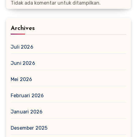
Tidak ada komentar untuk ditampilkan.
Archives
Juli 2026
Juni 2026
Mei 2026
Februari 2026
Januari 2026
Desember 2025