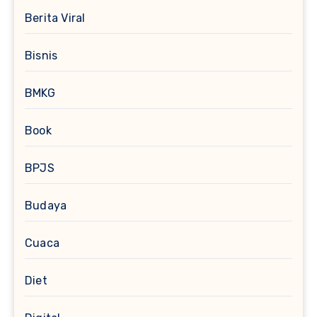
Berita Viral
Bisnis
BMKG
Book
BPJS
Budaya
Cuaca
Diet