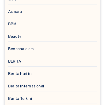
Asmara
BBM
Beauty
Bencana alam
BERITA
Berita hari ini
Berita Internasional
Berita Terkini