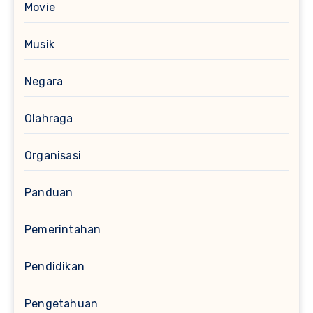
Movie
Musik
Negara
Olahraga
Organisasi
Panduan
Pemerintahan
Pendidikan
Pengetahuan