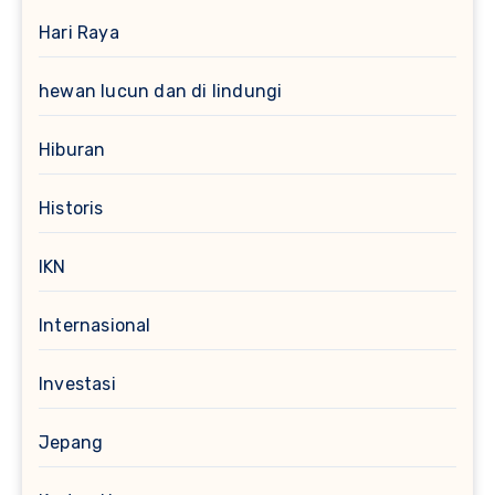
Hari Raya
hewan lucun dan di lindungi
Hiburan
Historis
IKN
Internasional
Investasi
Jepang