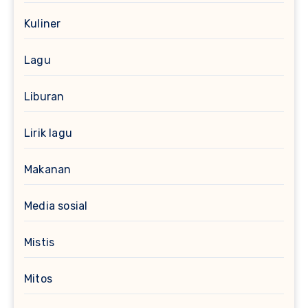
Kuliner
Lagu
Liburan
Lirik lagu
Makanan
Media sosial
Mistis
Mitos