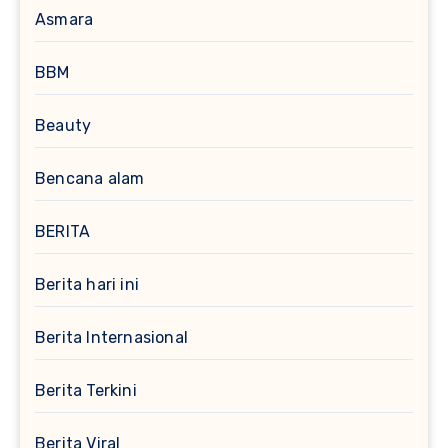
Asmara
BBM
Beauty
Bencana alam
BERITA
Berita hari ini
Berita Internasional
Berita Terkini
Berita Viral