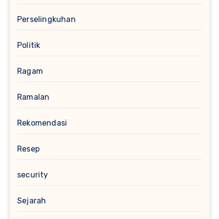
Perselingkuhan
Politik
Ragam
Ramalan
Rekomendasi
Resep
security
Sejarah