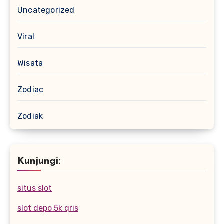
Uncategorized
Viral
Wisata
Zodiac
Zodiak
Kunjungi:
situs slot
slot depo 5k qris