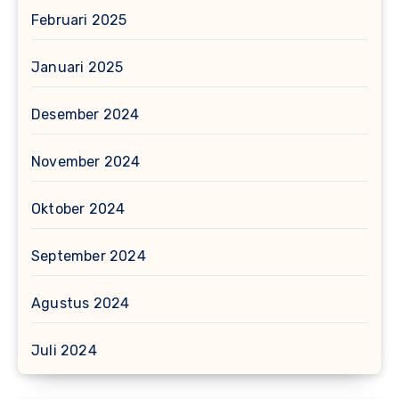
Februari 2025
Januari 2025
Desember 2024
November 2024
Oktober 2024
September 2024
Agustus 2024
Juli 2024