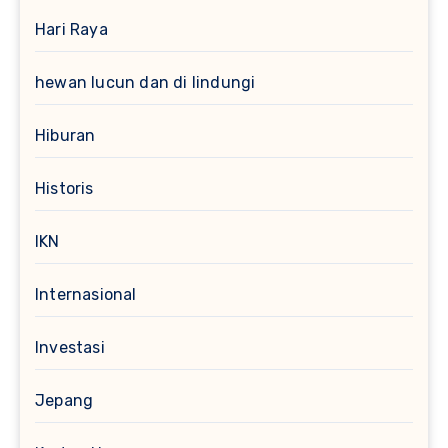
Hari Raya
hewan lucun dan di lindungi
Hiburan
Historis
IKN
Internasional
Investasi
Jepang