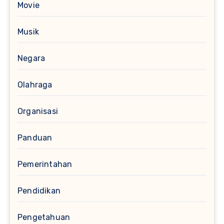
Movie
Musik
Negara
Olahraga
Organisasi
Panduan
Pemerintahan
Pendidikan
Pengetahuan