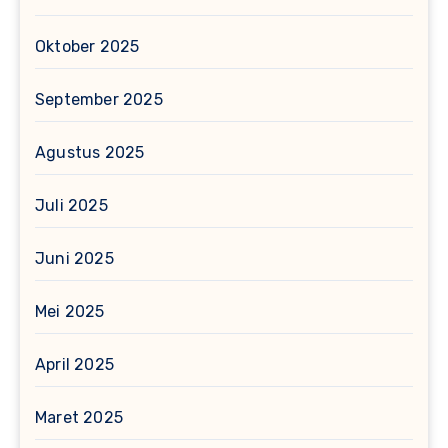
Oktober 2025
September 2025
Agustus 2025
Juli 2025
Juni 2025
Mei 2025
April 2025
Maret 2025