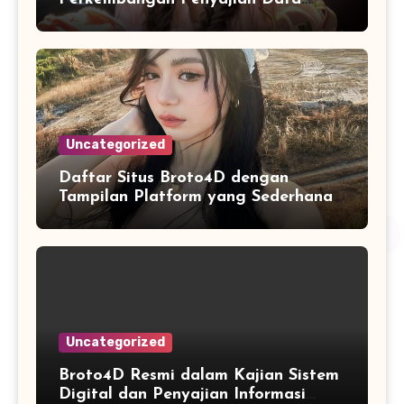
Digital yang Lebih Mudah Dianalisis
Uncategorized
Daftar Situs Broto4D dengan
Tampilan Platform yang Sederhana
dan Nyaman
Uncategorized
Broto4D Resmi dalam Kajian Sistem
Digital dan Penyajian Informasi