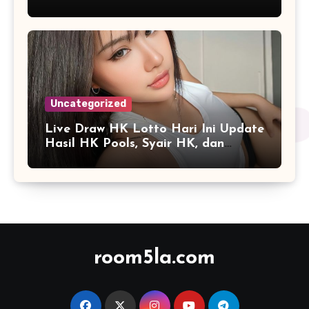
Angka yang Modern
Uncategorized
Live Draw HK Lotto Hari Ini Update
Hasil HK Pools, Syair HK, dan
Prediksi Terbaru
room5la.com