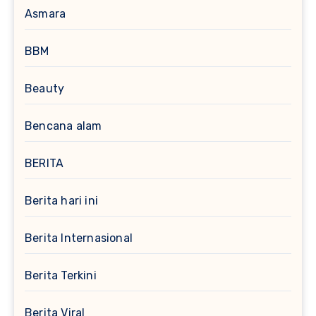
Asmara
BBM
Beauty
Bencana alam
BERITA
Berita hari ini
Berita Internasional
Berita Terkini
Berita Viral