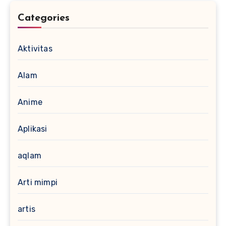
Categories
Aktivitas
Alam
Anime
Aplikasi
aqlam
Arti mimpi
artis