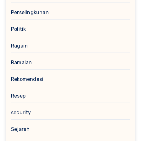
Perselingkuhan
Politik
Ragam
Ramalan
Rekomendasi
Resep
security
Sejarah