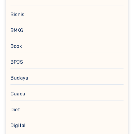
Bisnis
BMKG
Book
BPJS
Budaya
Cuaca
Diet
Digital