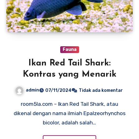
Fauna
Ikan Red Tail Shark:
Kontras yang Menarik
admin
07/11/2024
Tidak ada komentar
room5la.com – Ikan Red Tail Shark, atau
dikenal dengan nama ilmiah Epalzeorhynchos
bicolor, adalah salah…