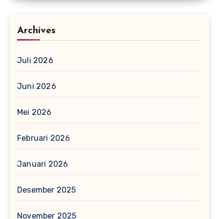
Archives
Juli 2026
Juni 2026
Mei 2026
Februari 2026
Januari 2026
Desember 2025
November 2025