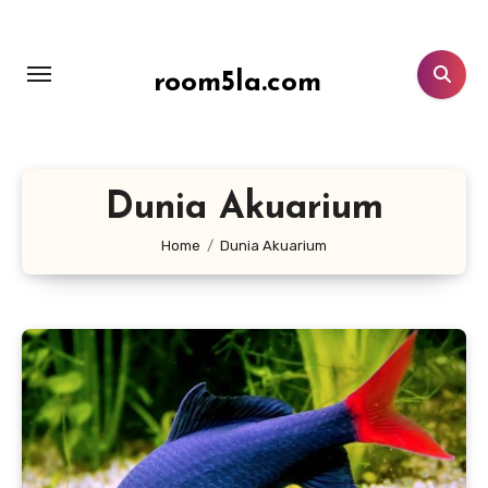
Lewati
ke
konten
room5la.com
Dunia Akuarium
Home
Dunia Akuarium