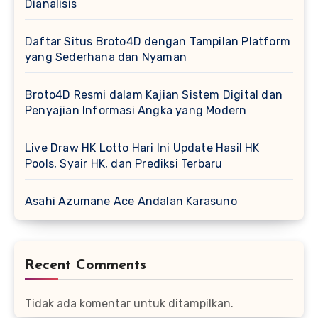
Dianalisis
Daftar Situs Broto4D dengan Tampilan Platform
yang Sederhana dan Nyaman
Broto4D Resmi dalam Kajian Sistem Digital dan
Penyajian Informasi Angka yang Modern
Live Draw HK Lotto Hari Ini Update Hasil HK
Pools, Syair HK, dan Prediksi Terbaru
Asahi Azumane Ace Andalan Karasuno
Recent Comments
Tidak ada komentar untuk ditampilkan.