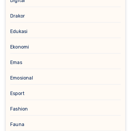
Digital
Drakor
Edukasi
Ekonomi
Emas
Emosional
Esport
Fashion
Fauna