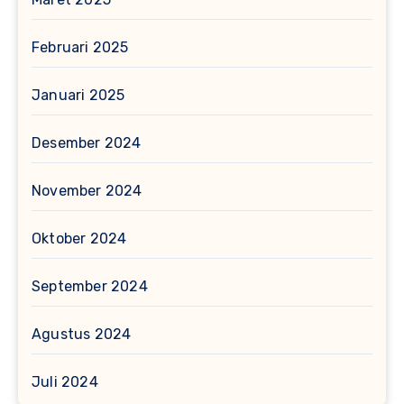
Februari 2025
Januari 2025
Desember 2024
November 2024
Oktober 2024
September 2024
Agustus 2024
Juli 2024