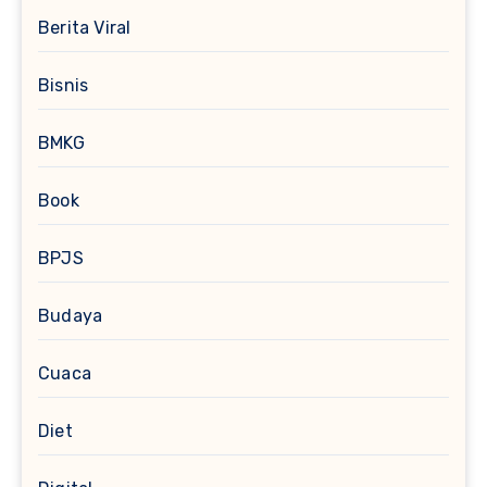
Berita Viral
Bisnis
BMKG
Book
BPJS
Budaya
Cuaca
Diet