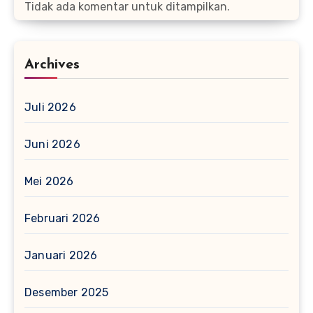
Tidak ada komentar untuk ditampilkan.
Archives
Juli 2026
Juni 2026
Mei 2026
Februari 2026
Januari 2026
Desember 2025