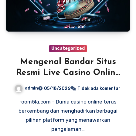
Uncategorized
Mengenal Bandar Situs
Resmi Live Casino Online
Terpercaya yang Banyak
admin
05/18/2026
Tidak ada komentar
Dipilih Member
room5la.com – Dunia casino online terus
berkembang dan menghadirkan berbagai
pilihan platform yang menawarkan
pengalaman…