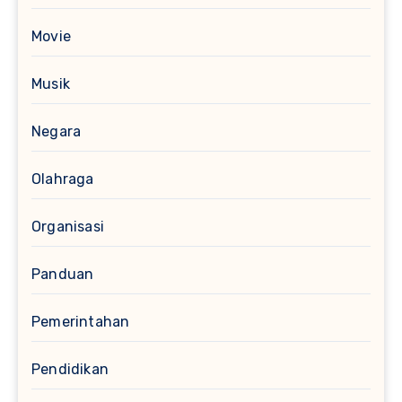
Movie
Musik
Negara
Olahraga
Organisasi
Panduan
Pemerintahan
Pendidikan