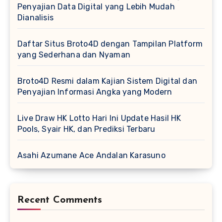
Penyajian Data Digital yang Lebih Mudah
Dianalisis
Daftar Situs Broto4D dengan Tampilan Platform
yang Sederhana dan Nyaman
Broto4D Resmi dalam Kajian Sistem Digital dan
Penyajian Informasi Angka yang Modern
Live Draw HK Lotto Hari Ini Update Hasil HK
Pools, Syair HK, dan Prediksi Terbaru
Asahi Azumane Ace Andalan Karasuno
Recent Comments