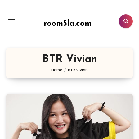
Lewati
ke
konten
room5la.com
BTR Vivian
Home
BTR Vivian