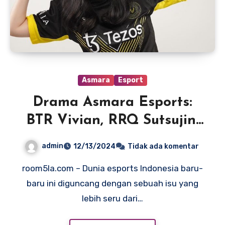
Asmara
Esport
Drama Asmara Esports:
BTR Vivian, RRQ Sutsujin,
dan RRQ Rinz-Siapa yang
admin
12/13/2024
Tidak ada komentar
Berhasil Mencuri Hati
room5la.com – Dunia esports Indonesia baru-
Vivian?
baru ini diguncang dengan sebuah isu yang
lebih seru dari…