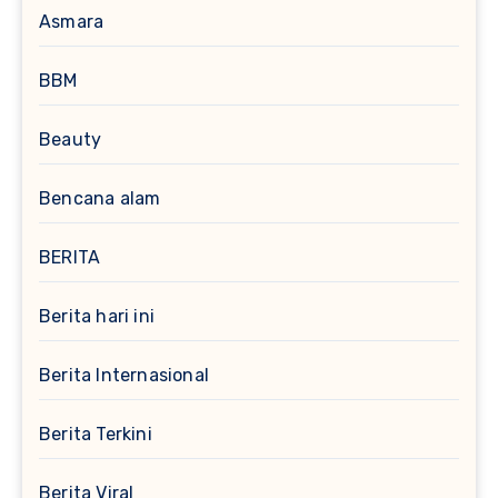
Asmara
BBM
Beauty
Bencana alam
BERITA
Berita hari ini
Berita Internasional
Berita Terkini
Berita Viral