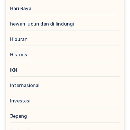
Hari Raya
hewan lucun dan di lindungi
Hiburan
Historis
IKN
Internasional
Investasi
Jepang