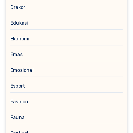
Drakor
Edukasi
Ekonomi
Emas
Emosional
Esport
Fashion
Fauna