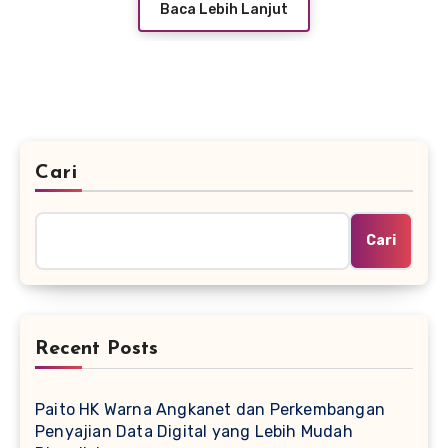
Baca Lebih Lanjut
Cari
Cari
Recent Posts
Paito HK Warna Angkanet dan Perkembangan
Penyajian Data Digital yang Lebih Mudah