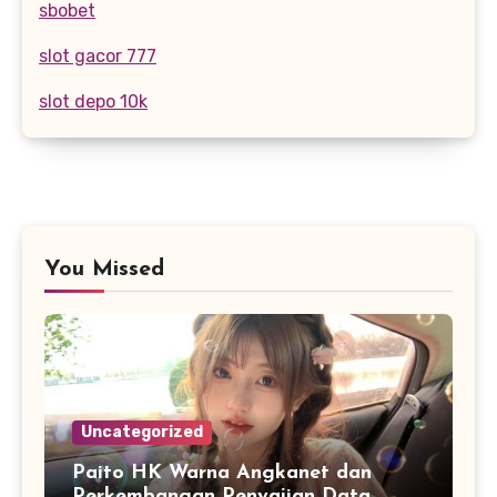
sbobet
slot gacor 777
slot depo 10k
You Missed
Uncategorized
Paito HK Warna Angkanet dan
Perkembangan Penyajian Data