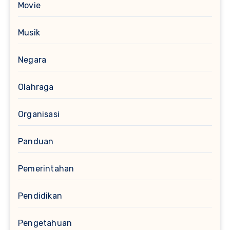
Movie
Musik
Negara
Olahraga
Organisasi
Panduan
Pemerintahan
Pendidikan
Pengetahuan