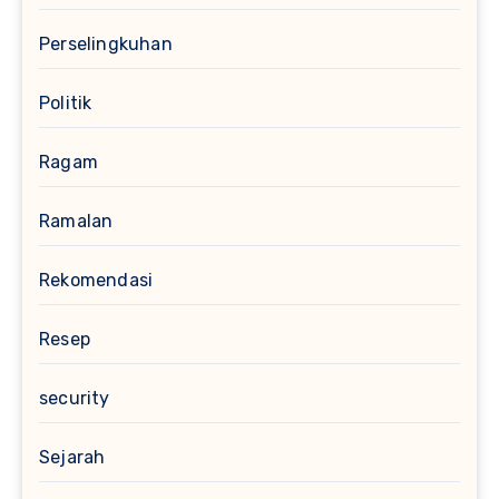
Perselingkuhan
Politik
Ragam
Ramalan
Rekomendasi
Resep
security
Sejarah