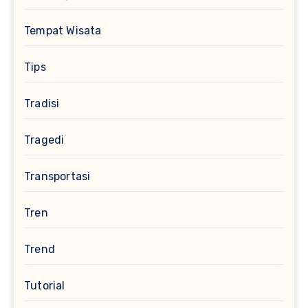
Tempat Wisata
Tips
Tradisi
Tragedi
Transportasi
Tren
Trend
Tutorial