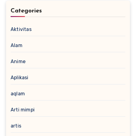
Categories
Aktivitas
Alam
Anime
Aplikasi
aqlam
Arti mimpi
artis