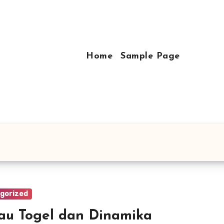
Home
Sample Page
gorized
u Togel dan Dinamika