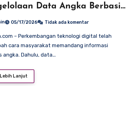
elolaan Data Angka Berbasis
em Online
in
05/17/2026
Tidak ada komentar
ah cara masyarakat memandang informasi
s angka. Dahulu, data…
Lebih Lanjut