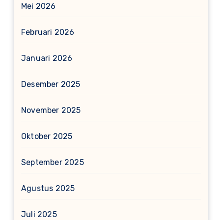
Mei 2026
Februari 2026
Januari 2026
Desember 2025
November 2025
Oktober 2025
September 2025
Agustus 2025
Juli 2025