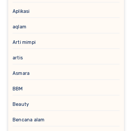
Aplikasi
aqlam
Arti mimpi
artis
Asmara
BBM
Beauty
Bencana alam