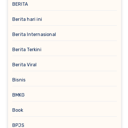
BERITA
Berita hari ini
Berita Internasional
Berita Terkini
Berita Viral
Bisnis
BMKG
Book
BPJS