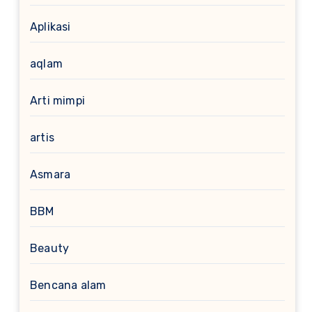
Aplikasi
aqlam
Arti mimpi
artis
Asmara
BBM
Beauty
Bencana alam