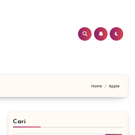
Home
Apple
Cari