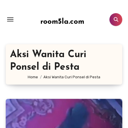
Lewati
ke
konten
room5la.com
Aksi Wanita Curi
Ponsel di Pesta
Home
Aksi Wanita Curi Ponsel di Pesta