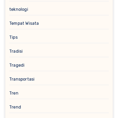
teknologi
Tempat Wisata
Tips
Tradisi
Tragedi
Transportasi
Tren
Trend