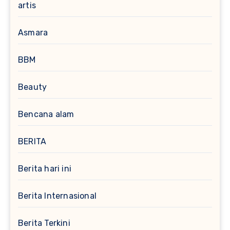
artis
Asmara
BBM
Beauty
Bencana alam
BERITA
Berita hari ini
Berita Internasional
Berita Terkini