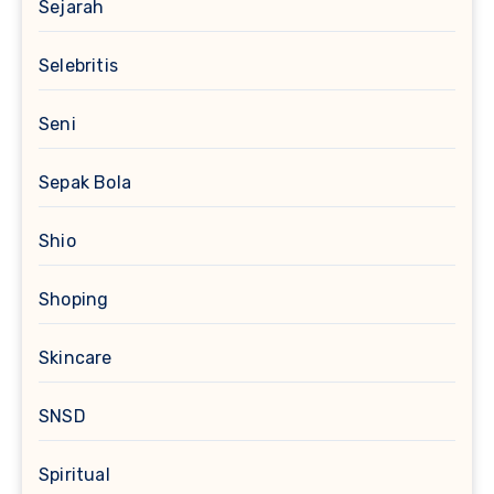
Sejarah
Selebritis
Seni
Sepak Bola
Shio
Shoping
Skincare
SNSD
Spiritual