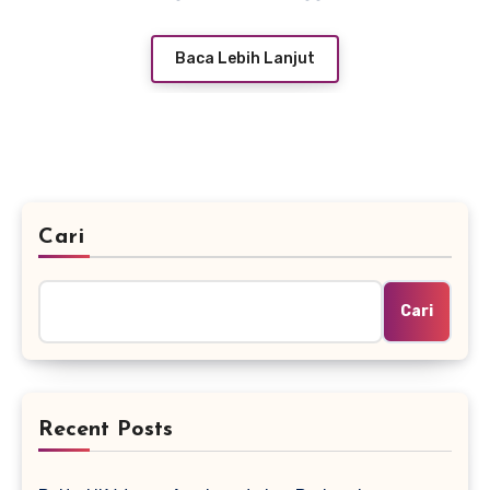
Baca Lebih Lanjut
Cari
Cari
Recent Posts