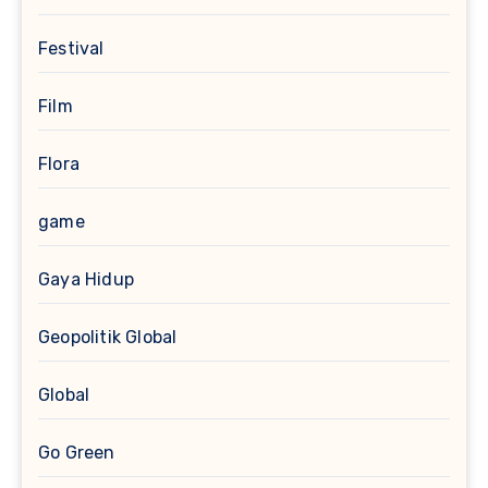
Festival
Film
Flora
game
Gaya Hidup
Geopolitik Global
Global
Go Green