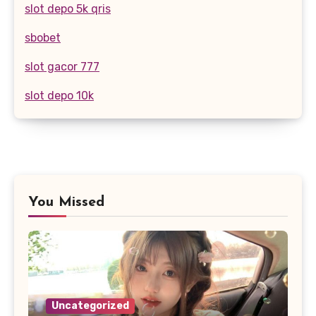
slot depo 5k qris
sbobet
slot gacor 777
slot depo 10k
You Missed
Uncategorized