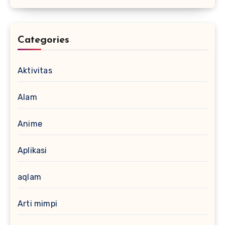
Categories
Aktivitas
Alam
Anime
Aplikasi
aqlam
Arti mimpi