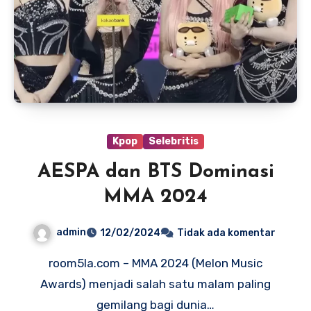
Kpop
Selebritis
AESPA dan BTS Dominasi
MMA 2024
admin
12/02/2024
Tidak ada komentar
room5la.com – MMA 2024 (Melon Music
Awards) menjadi salah satu malam paling
gemilang bagi dunia…