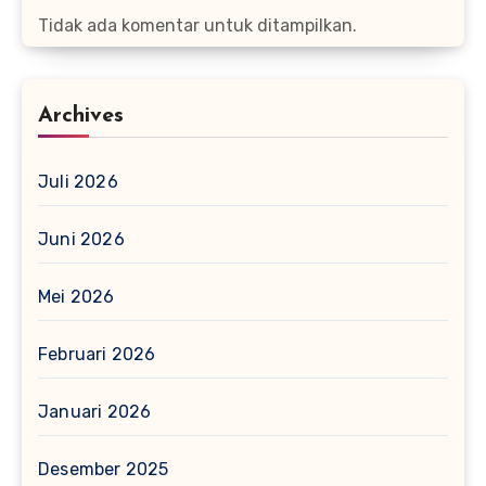
Tidak ada komentar untuk ditampilkan.
Archives
Juli 2026
Juni 2026
Mei 2026
Februari 2026
Januari 2026
Desember 2025