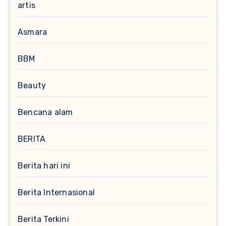
artis
Asmara
BBM
Beauty
Bencana alam
BERITA
Berita hari ini
Berita Internasional
Berita Terkini