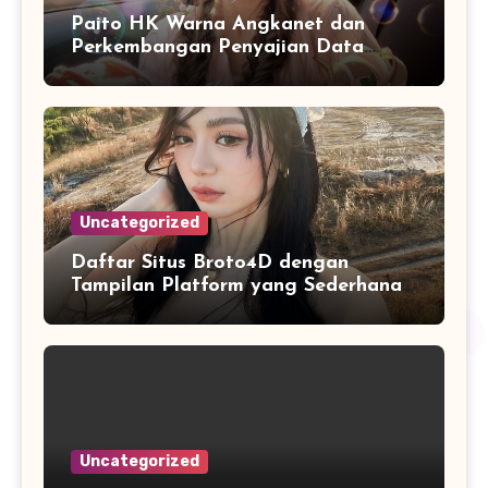
Paito HK Warna Angkanet dan
Perkembangan Penyajian Data
Digital yang Lebih Mudah Dianalisis
Uncategorized
Daftar Situs Broto4D dengan
Tampilan Platform yang Sederhana
dan Nyaman
Uncategorized