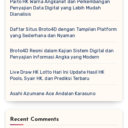
Paito HK Warna Angkanet dan Perkembangan
Penyajian Data Digital yang Lebih Mudah
Dianalisis
Daftar Situs Broto4D dengan Tampilan Platform
yang Sederhana dan Nyaman
Broto4D Resmi dalam Kajian Sistem Digital dan
Penyajian Informasi Angka yang Modern
Live Draw HK Lotto Hari Ini Update Hasil HK
Pools, Syair HK, dan Prediksi Terbaru
Asahi Azumane Ace Andalan Karasuno
Recent Comments