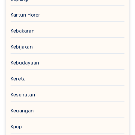
Kartun Horor
Kebakaran
Kebijakan
Kebudayaan
Kereta
Kesehatan
Keuangan
Kpop