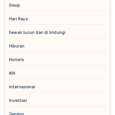
Gosip
Hari Raya
hewan lucun dan di lindungi
Hiburan
Historis
IKN
Internasional
Investasi
Jepang