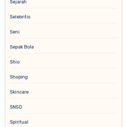
Sejarah
Selebritis
Seni
Sepak Bola
Shio
Shoping
Skincare
SNSD
Spiritual