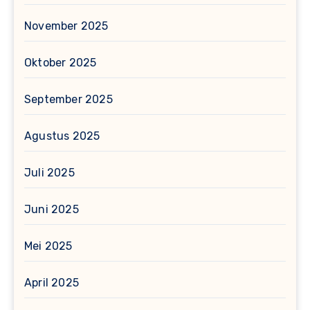
November 2025
Oktober 2025
September 2025
Agustus 2025
Juli 2025
Juni 2025
Mei 2025
April 2025